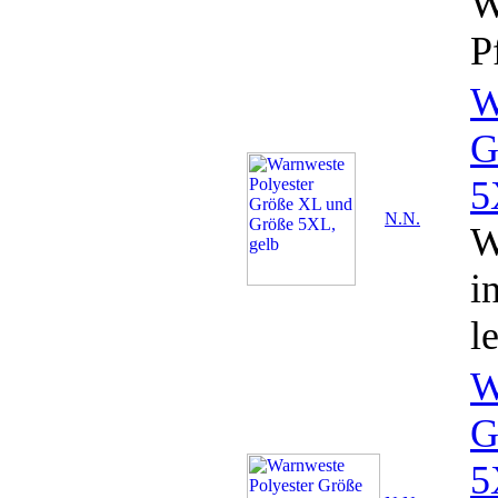
W
P
W
G
5
N.N.
W
i
l
W
G
5