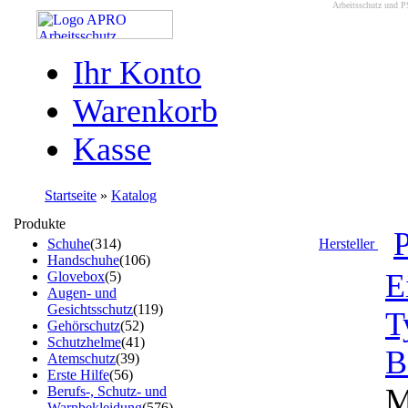
Arbeitsschutz und P
Ihr Konto
Warenkorb
Kasse
Startseite
»
Katalog
Produkte
Schuhe
(314)
Hersteller
Handschuhe
(106)
E
Glovebox
(5)
Augen- und
Gesichtsschutz
(119)
T
Gehörschutz
(52)
Schutzhelme
(41)
B
Atemschutz
(39)
Erste Hilfe
(56)
M
Berufs-, Schutz- und
Warnbekleidung
(576)