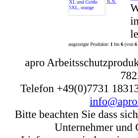
N.N.
W
i
l
angezeigte Produkte:
1
bis
6
(von
6
apro Arbeitsschutzprodukt
782
Telefon +49(0)7731 1831
info@apro-
Bitte beachten Sie dass sic
Unternehmer und G