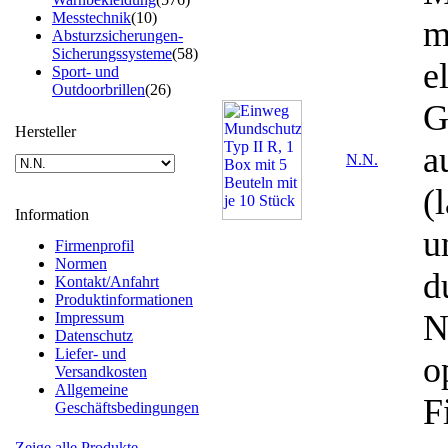
Messtechnik
(10)
m
Absturzsicherungen-
Sicherungssysteme
(58)
e
Sport- und
Outdoorbrillen
(26)
G
Hersteller
a
N.N.
(
Information
u
Firmenprofil
Normen
d
Kontakt/Anfahrt
Produktinformationen
N
Impressum
Datenschutz
Liefer- und
o
Versandkosten
Allgemeine
F
Geschäftsbedingungen
Zeige alle Produkte