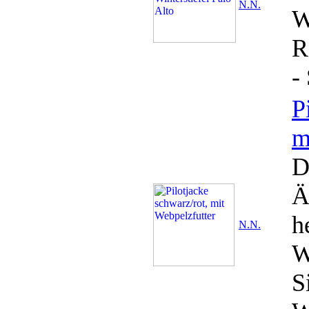
N.N.
W
R
-
P
m
D
Ä
h
N.N.
W
S