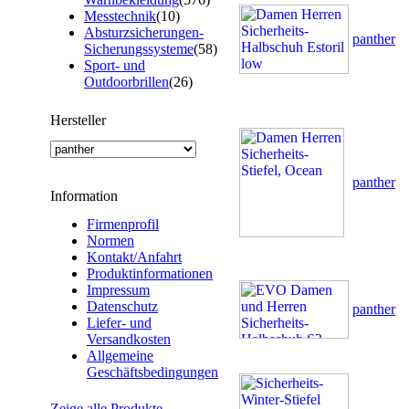
Messtechnik
(10)
Absturzsicherungen-
panther
Sicherungssysteme
(58)
Sport- und
Outdoorbrillen
(26)
Hersteller
panther
Information
Firmenprofil
Normen
Kontakt/Anfahrt
Produktinformationen
Impressum
Datenschutz
panther
Liefer- und
Versandkosten
Allgemeine
Geschäftsbedingungen
Zeige alle Produkte