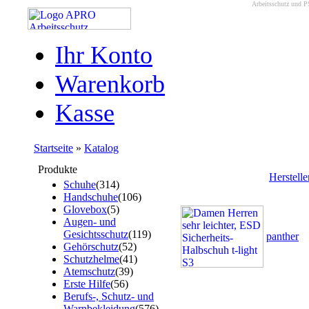
Arbeitsschutz und P
Ihr Konto
Warenkorb
Kasse
Startseite
»
Katalog
Produkte
Herstell
Schuhe
(314)
Handschuhe
(106)
Glovebox
(5)
Augen- und
Gesichtsschutz
(119)
panther
Gehörschutz
(52)
Schutzhelme
(41)
Atemschutz
(39)
Erste Hilfe
(56)
Berufs-, Schutz- und
Warnbekleidung
(576)