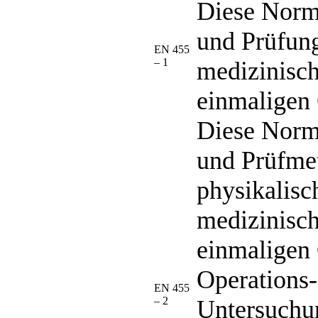
Diese Norm
und Prüfung
EN 455
– 1
medizinisc
einmaligen 
Diese Norm
und Prüfme
physikalisc
medizinisc
einmaligen 
Operations-
EN 455
– 2
Untersuchu