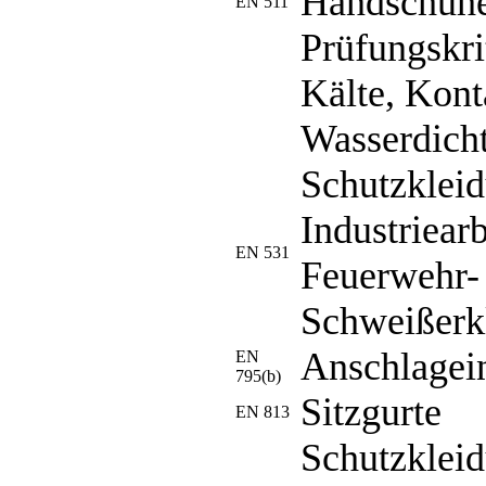
Handschuhe
EN 511
Prüfungskri
Kälte, Kont
Wasserdicht
Schutzkleid
Industriearb
EN 531
Feuerwehr-
Schweißerk
Anschlagei
EN
795(b)
Sitzgurte
EN 813
Schutzklei