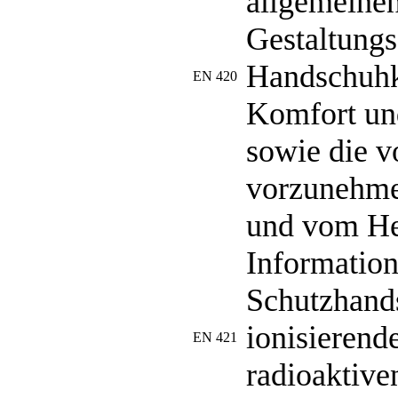
allgemeine
Gestaltungs
Handschuhk
EN 420
Komfort un
sowie die v
vorzunehm
und vom Her
Information
Schutzhand
ionisierend
EN 421
radioaktiv