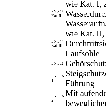
wie Kat. I, 
Wasserdurch
EN 347
Kat. II
Wasserauf
wie Kat. II,
Durchtrittsi
EN 347
Kat. III
Laufsohle
Gehörschut
EN 352
Steigschutz
EN 353-
1
Führung
Mitlaufende
EN 353-
2
bewegliche