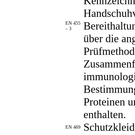
Kennzeichn
Handschuhv
Bereithaltu
EN 455
– 3
über die a
Prüfmethode
Zusammenf
immunologi
Bestimmung
Proteinen u
enthalten.
Schutzkleid
EN 469