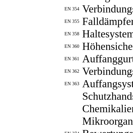
Verbindung
EN 354
Falldämpfe
EN 355
Haltesyste
EN 358
Höhensiche
EN 360
Auffanggur
EN 361
Verbindung
EN 362
Auffangsys
EN 363
Schutzhand
Chemikalie
Mikroorgani