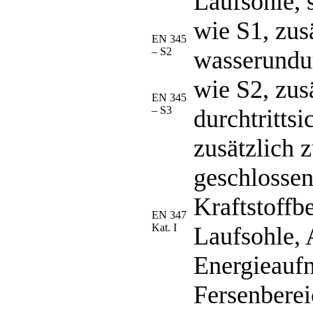
Laufsohle, 
wie S1, zusä
EN 345
– S2
wasserundu
wie S2, zus
EN 345
– S3
durchtrittsi
zusätzlich 
geschlossen
Kraftstoffb
EN 347
Kat. I
Laufsohle, A
Energieauf
Fersenberei