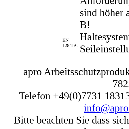
Anforderun
sind höher 
B!
Haltesystem
EN
12841/C
Seileinstel
apro Arbeitsschutzprodukt
782
Telefon +49(0)7731 1831
info@apro-
Bitte beachten Sie dass sic