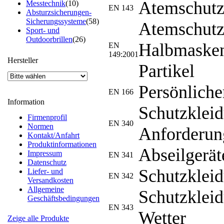
Atemschutzg
Messtechnik
(10)
EN 143
Absturzsicherungen-
Sicherungssysteme
(58)
Atemschutzg
Sport- und
Outdoorbrillen
(26)
Halbmasken
EN
149:2001
Hersteller
Partikel
Persönlich
EN 166
Information
Schutzklei
Firmenprofil
EN 340
Normen
Anforderun
Kontakt/Anfahrt
Produktinformationen
Abseilgerät
Impressum
EN 341
Datenschutz
Schutzkleid
Liefer- und
EN 342
Versandkosten
Allgemeine
Schutzkleid
Geschäftsbedingungen
EN 343
Wetter
Zeige alle Produkte