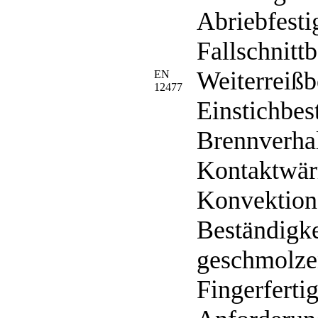
Abriebfesti
Fallschnittb
Weiterreißb
EN
12477
Einstichbes
Brennverhal
Kontaktwär
Konvektion
Beständigke
geschmolze
Fingerfertig