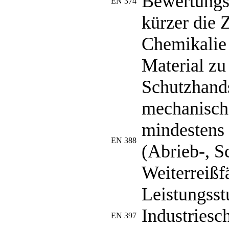
Bewertungsz
EN 374
kürzer die Z
Chemikalie 
Material zu
Schutzhand
mechanisch
mindestens 
EN 388
(Abrieb-, S
Weiterreißf
Leistungsst
Industriesc
EN 397