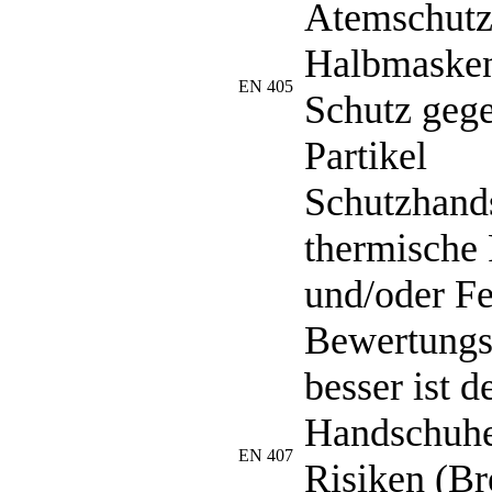
Atemschutzg
Halbmasken
EN 405
Schutz geg
Partikel
Schutzhand
thermische 
und/oder Fe
Bewertungsz
besser ist d
Handschuhe
EN 407
Risiken (Br