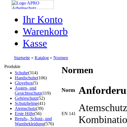
Ihr Konto
Warenkorb
Kasse
Startseite
»
Katalog
»
Normen
Produkte
Normen
Schuhe
(314)
Handschuhe
(106)
Glovebox
(5)
Anforderu
Augen- und
Norm
Gesichtsschutz
(119)
Gehörschutz
(52)
Schutzhelme
(41)
Atemschutzg
Atemschutz
(39)
Erste Hilfe
(56)
EN 141
Kombination
Berufs-, Schutz- und
Warnbekleidung
(576)