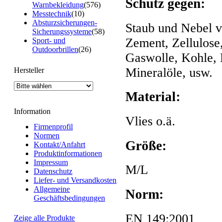
Schutz gegen:
Warnbekleidung
(576)
Messtechnik
(10)
Absturzsicherungen-
Staub und Nebel v
Sicherungssysteme
(58)
Zement, Zellulose
Sport- und
Outdoorbrillen
(26)
Gaswolle, Kohle, 
Mineralöle, usw.
Hersteller
Material:
Information
Vlies o.ä.
Firmenprofil
Normen
Größe:
Kontakt/Anfahrt
Produktinformationen
Impressum
M/L
Datenschutz
Liefer- und Versandkosten
Allgemeine
Norm:
Geschäftsbedingungen
EN 149:2001
Zeige alle Produkte