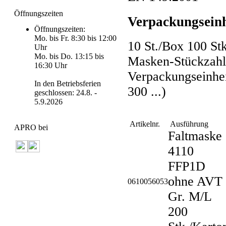
Öffnungszeiten
Verpackungseinh
Öffnungszeiten:
Mo. bis Fr. 8:30 bis 12:00
10 St./Box 100 Stk
Uhr
Mo. bis Do. 13:15 bis
Masken-Stückzahl
16:30 Uhr
Verpackungseinheit
In den Betriebsferien
300 ...)
geschlossen: 24.8. -
5.9.2026
Artikelnr.
Ausführung
APRO bei
Faltmaske
4110
FFP1D
ohne AVT
0610056053
Gr. M/L
200