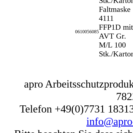
Stk./Karto
Faltmaske
4111
FFP1D mit
0610056085
AVT Gr.
M/L 100
Stk./Karto
apro Arbeitsschutzprodukt
782
Telefon +49(0)7731 1831
info@apro-