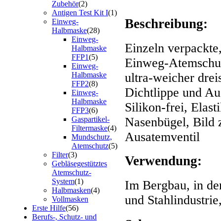
Zubehör
(2)
Antigen Test Kit I
(1)
Beschreibung:
Einweg-
Halbmaske
(28)
Einweg-
Einzeln verpackte,
Halbmaske
FFP1
(5)
Einweg-Atemschu
Einweg-
ultra-weicher drei
Halbmaske
FFP2
(8)
Dichtlippe und Au
Einweg-
Halbmaske
Silikon-frei, Elas
FFP3
(6)
Nasenbügel, Bild 
Gaspartikel-
Filtermaske
(4)
Ausatemventil
Mundschutz,
Atemschutz
(5)
Filter
(3)
Verwendung:
Gebläsegestütztes
Atemschutz-
System
(1)
Im Bergbau, in der
Halbmasken
(4)
und Stahlindustrie
Vollmasken
Erste Hilfe
(56)
Berufs-, Schutz- und