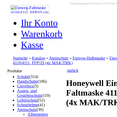
Einweg-Faltmaske 4110/4111, FFP1D (4x MA
Ihr Konto
Warenkorb
Kasse
Startseite
»
Katalog
»
Atemschutz
»
Einweg-Halbmaske
»
Ein
4110/4111, FFP1D (4x MAK/TRK)
zurück
Produkte
Schuhe
(314)
Honeywell Ei
Handschuhe
(106)
Glovebox
(5)
Faltmaske 41
Augen- und
Gesichtsschutz
(119)
(4x MAK/TR
Gehörschutz
(52)
Schutzhelme
(41)
Atemschutz
(39)
Allgemeines