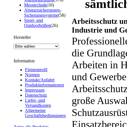
sämtlic
Messtechnik
(10)
Absturzsicherungen-
Sicherungssysteme
(58)
Arbeitsschutz u
Sport- und
Outdoorbrillen
(26)
Industrie und G
Hersteller
Professionell
die Grundlage
Information
Arbeiten in 
Firmenprofil
und Gewerbe.
Normen
Kontakt/Anfahrt
Produktinformationen
Arbeitsschutz
Impressum
Datenschutz
große Auswah
Liefer- und
Versandkosten
Schutzausrüs
Allgemeine
Geschäftsbedingungen
Einsatzberei
Zeige alle Produkte