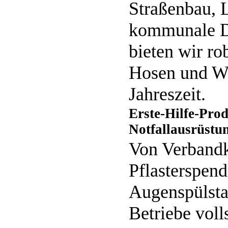
Straßenbau, 
kommunale D
bieten wir ro
Hosen und We
Jahreszeit.
Erste-Hilfe-Pro
Notfallausrüstun
Von Verbandk
Pflasterspend
Augenspülstat
Betriebe voll