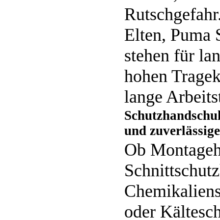
Rutschgefahr
Elten, Puma S
stehen für la
hohen Tragek
lange Arbeits
Schutzhandschuh
und zuverlässig
Ob Montageh
Schnittschut
Chemikalien
oder Kältesch