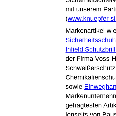
mit unserem Part
(
www.knuepfer-s
Markenartikel wi
Sicherheitsschu
Infield Schutzbril
der Firma Voss-
Schweißerschutz
Chemikalienschu
sowie
Einwegha
Markenunternehm
gefragtesten Arti
jenseits von Bau