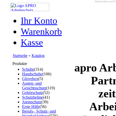
Arbeitsschutz und P
Ihr Konto
Warenkorb
Kasse
Startseite
»
Katalog
Produkte
apro Arb
Schuhe
(314)
Handschuhe
(106)
Part
Glovebox
(5)
Augen- und
Gesichtsschutz
(119)
zei
Gehörschutz
(52)
Schutzhelme
(41)
Atemschutz
(39)
Arbei
Erste Hilfe
(56)
Berufs-, Schutz- und
Warnbekleidung
(576)