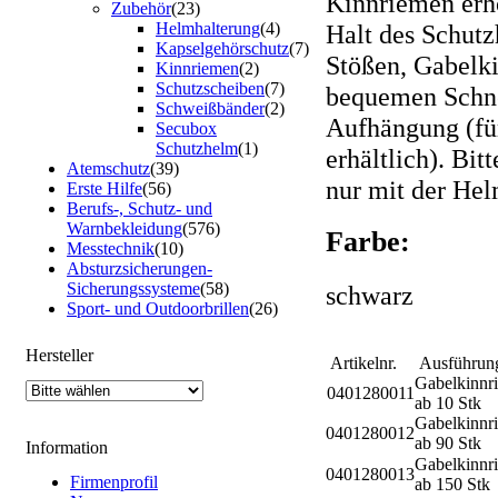
Kinnriemen erh
Zubehör
(23)
Halt des Schut
Helmhalterung
(4)
Kapselgehörschutz
(7)
Stößen, Gabelk
Kinnriemen
(2)
Schutzscheiben
(7)
bequemen Schne
Schweißbänder
(2)
Aufhängung (fü
Secubox
Schutzhelm
(1)
erhältlich). Bi
Atemschutz
(39)
nur mit der Hel
Erste Hilfe
(56)
Berufs-, Schutz- und
Warnbekleidung
(576)
Farbe:
Messtechnik
(10)
Absturzsicherungen-
Sicherungssysteme
(58)
schwarz
Sport- und Outdoorbrillen
(26)
Hersteller
Artikelnr.
Ausführu
Gabelkinnr
0401280011
ab 10 Stk
Gabelkinnr
0401280012
ab 90 Stk
Information
Gabelkinnr
0401280013
Firmenprofil
ab 150 Stk