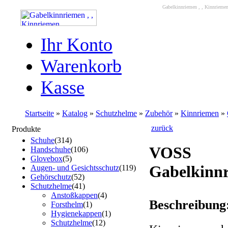
Gabelkinnriemen , , Kinnriemen
Ihr Konto
Warenkorb
Kasse
Startseite
»
Katalog
»
Schutzhelme
»
Zubehör
»
Kinnriemen
»
zurück
Produkte
Schuhe
(314)
VOSS
Handschuhe
(106)
Glovebox
(5)
Gabelkinn
Augen- und Gesichtsschutz
(119)
Gehörschutz
(52)
Schutzhelme
(41)
Anstoßkappen
(4)
Beschreibung
Forsthelm
(1)
Hygienekappen
(1)
Schutzhelme
(12)