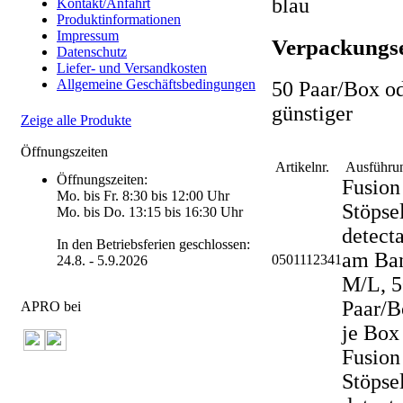
blau
Kontakt/Anfahrt
Produktinformationen
Impressum
Verpackungse
Datenschutz
Liefer- und Versandkosten
Allgemeine Geschäftsbedingungen
50 Paar/Box o
günstiger
Zeige alle Produkte
Öffnungszeiten
Artikelnr.
Ausführu
Öffnungszeiten:
Fusion
Mo. bis Fr. 8:30 bis 12:00 Uhr
Stöpse
Mo. bis Do. 13:15 bis 16:30 Uhr
detecta
In den Betriebsferien geschlossen:
am Ba
0501112341
24.8. - 5.9.2026
M/L, 5
Paar/B
APRO bei
je Box
Fusion
Stöpse