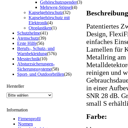
Gehörschutzspender
(3)
Mehrweg-Stöpsel
(4)
Beschreibung
Kapselgehörschutz
(32)
Kapselgehörschutz mit
Elektronik
(4)
Patentiertes 
Otoplastiken
(1)
Design, FlexiFi
Schutzhelme
(41)
Atemschutz
(39)
einfaches Eins
Erste Hilfe
(56)
Lamellen für K
Berufs-, Schutz- und
Warnbekleidung
(576)
Metallring am 
Messtechnik
(10)
Metalldetekto
Absturzsicherungen-
Sicherungssysteme
(58)
reinigen und w
Sport- und Outdoorbrillen
(26)
Gebrauchsdaue
Hersteller
in einer Aufbe
SNR 28 dB. Gr
small S erhältl
Information
Farbe:
Firmenprofil
Normen