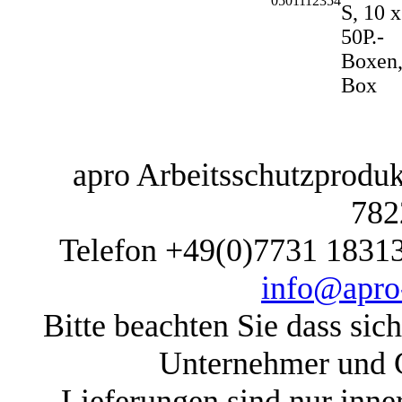
0501112354
S, 10 x
50P.-
Boxen,
Box
apro Arbeitsschutzprodukt
782
Telefon +49(0)7731 1831
info@apro-
Bitte beachten Sie dass sic
Unternehmer und G
Lieferungen sind nur inne