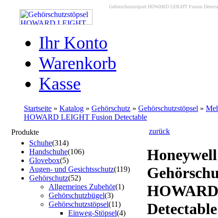
Gehörschutzstöpsel HOWARD LEIGHT Fusion Detectable
Ihr Konto
Warenkorb
Kasse
Startseite
»
Katalog
»
Gehörschutz
»
Gehörschutzstöpsel
»
Meh
HOWARD LEIGHT Fusion Detectable
zurück
Produkte
Schuhe
(314)
Honeywell
Handschuhe
(106)
Glovebox
(5)
Gehörschu
Augen- und Gesichtsschutz
(119)
Gehörschutz
(52)
HOWARD 
Allgemeines Zubehör
(1)
Gehörschutzbügel
(3)
Gehörschutzstöpsel
(11)
Detectable
Einweg-Stöpsel
(4)