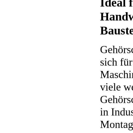
Ideal 
Handw
Bauste
Gehörsc
sich fü
Maschin
viele w
Gehörs
in Indu
Montage