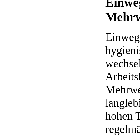
Einwe
Mehrw
Einwegs
hygieni
wechse
Arbeits
Mehrwe
langleb
hohen T
regelmä