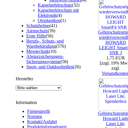
Kapselgehörschutz
(32)
Kapselgehörschutz mit
Elektronik
(4)
Otoplastiken
(1)
Schutzhelme
(41)
Atemschutz
(39)
Gehörschutzstöp
Erste Hilfe
(56)
wiederverwend
Berufs-, Schutz- und
HOWARD
Warnbekleidung
(576)
LEIGHT SmartF
Messtechnik
(10)
SNR 3
Absturzsicherungen-
1,75 EUR
Sicherungssysteme
(58)
[zzgl. 19% Mw
Sport- und Outdoorbrillen
(26)
zzgl.
Versandkosten
Hersteller
Information
Firmenprofil
Gehörschutzstöp
Normen
Howard Ligh
Kontakt/Anfahrt
Laser Lite,
Produktinformationen