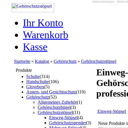
Gehörschutzstöpsel , Arbeitss
Ihr Konto
Warenkorb
Kasse
Startseite
»
Katalog
»
Gehörschutz
»
Gehörschutzstöpsel
Einweg
Produkte
Schuhe
(314)
Gehörsc
Handschuhe
(106)
Glovebox
(5)
profess
Augen- und Gesichtsschutz
(119)
Gehörschutz
(52)
Allgemeines Zubehör
(1)
Gehörschutzbügel
(3)
Einweg-Stöpsel
Gehörschutzstöpsel
(11)
Einweg-Stöpsel
(4)
Gehörschutzspender
(3)
Neue Produkte 
Mehrweg-Stöpsel
(4)