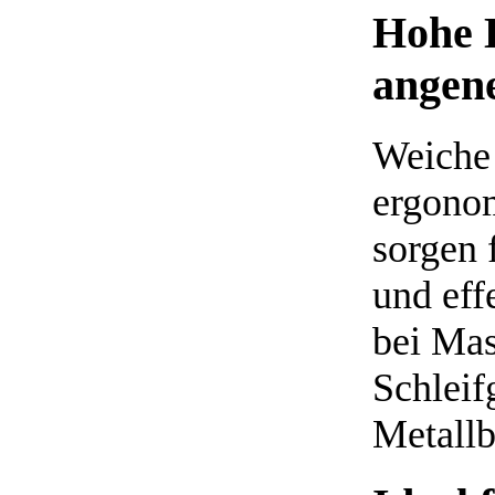
Hohe 
angen
Weiche 
ergono
sorgen 
und ef
bei Mas
Schleif
Metallb