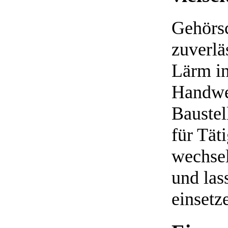
Gehörsc
zuverlä
Lärm in
Handwe
Baustel
für Tät
wechse
und las
einsetz