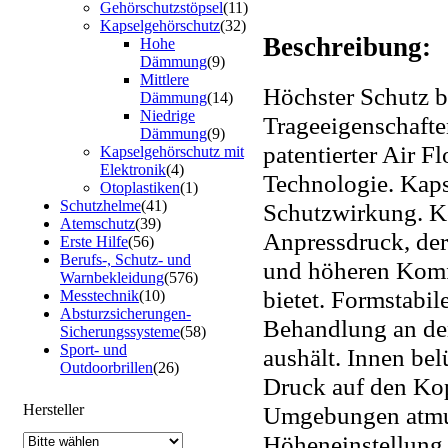
Gehörschutzstöpsel
(11)
Kapselgehörschutz
(32)
Beschreibung:
Hohe
Dämmung
(9)
Mittlere
Höchster Schutz b
Dämmung
(14)
Niedrige
Trageeigenschaften
Dämmung
(9)
patentierter Air F
Kapselgehörschutz mit
Elektronik
(4)
Technologie. Kap
Otoplastiken
(1)
Schutzhelme
(41)
Schutzwirkung. K
Atemschutz
(39)
Anpressdruck, der
Erste Hilfe
(56)
Berufs-, Schutz- und
und höheren Komfo
Warnbekleidung
(576)
bietet. Formstabil
Messtechnik
(10)
Absturzsicherungen-
Behandlung an den
Sicherungssysteme
(58)
Sport- und
aushält. Innen bel
Outdoorbrillen
(26)
Druck auf den Kop
Umgebungen atmun
Hersteller
Höheneinstellung.