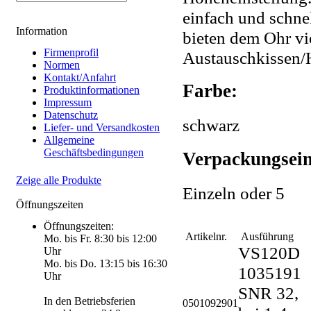
einfach und schne
Information
bieten dem Ohr vie
Firmenprofil
Austauschkissen/H
Normen
Kontakt/Anfahrt
Farbe:
Produktinformationen
Impressum
Datenschutz
schwarz
Liefer- und Versandkosten
Allgemeine
Geschäftsbedingungen
Verpackungsein
Zeige alle Produkte
Einzeln oder 5
Öffnungszeiten
Öffnungszeiten:
Artikelnr.
Ausführung
Mo. bis Fr. 8:30 bis 12:00
VS120D
Uhr
Mo. bis Do. 13:15 bis 16:30
1035191
Uhr
SNR 32,
In den Betriebsferien
0501092901