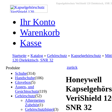
Kapselgehörschutz VeriShield 120 Dielektrisch, SNR 3
Ihr Konto
Warenkorb
Kasse
Startseite
»
Katalog
»
Gehörschutz
»
Kapselgehörschutz
»
Mit
120 Dielektrisch, SNR 32
zurück
Produkte
Schuhe
(314)
Honeywell
Handschuhe
(106)
Glovebox
(5)
Kapselgehörs
Augen- und
Gesichtsschutz
(119)
VeriShield 12
Gehörschutz
(52)
Allgemeines
Zubehör
(1)
SNR 32
Gehörschutzbügel
(3)