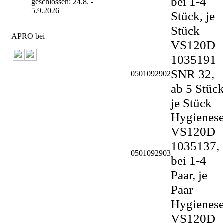
bei 1-4
geschlossen: 24.8. -
5.9.2026
Stück, je
Stück
APRO bei
VS120D
1035191
SNR 32,
0501092902
ab 5 Stück
je Stück
Hygienese
VS120D
1035137,
0501092903
bei 1-4
Paar, je
Paar
Hygienese
VS120D