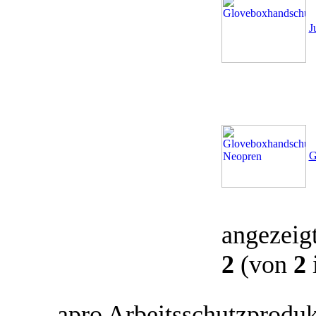
J
G
angezeig
2
(von
2
apro Arbeitsschutzprodukt