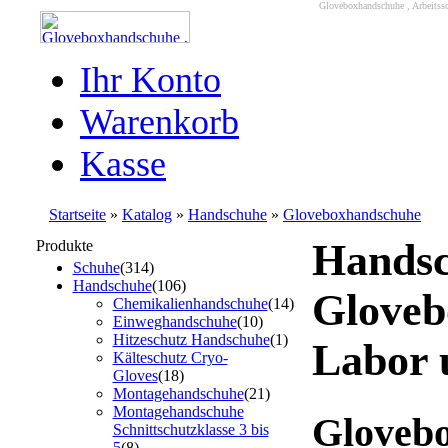
Gloveboxhandschuhe , Arbeitss
Ihr Konto
Warenkorb
Kasse
Startseite
»
Katalog
»
Handschuhe
»
Gloveboxhandschuhe
Handsc
Produkte
Schuhe
(314)
Handschuhe
(106)
Gloveb
Chemikalienhandschuhe
(14)
Einweghandschuhe
(10)
Hitzeschutz Handschuhe
(1)
Labor 
Kälteschutz Cryo-
Gloves
(18)
Montagehandschuhe
(21)
Montagehandschuhe
Glovebo
Schnittschutzklasse 3 bis
5
(8)