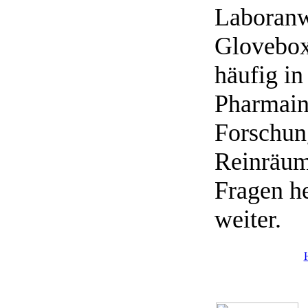
Laboran
Glovebo
häufig in
Pharmain
Forschun
Reinräum
Fragen he
weiter.
H