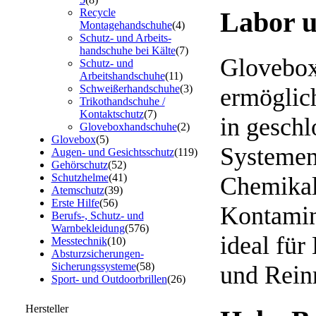
Recycle
Labor 
Montagehandschuhe
(4)
Schutz- und Arbeits-
handschuhe bei Kälte
(7)
Glovebo
Schutz- und
Arbeitshandschuhe
(11)
Schweißerhandschuhe
(3)
ermöglich
Trikothandschuhe /
Kontaktschutz
(7)
in gesch
Gloveboxhandschuhe
(2)
Glovebox
(5)
Systemen
Augen- und Gesichtsschutz
(119)
Gehörschutz
(52)
Schutzhelme
(41)
Chemikal
Atemschutz
(39)
Erste Hilfe
(56)
Kontamin
Berufs-, Schutz- und
Warnbekleidung
(576)
ideal für
Messtechnik
(10)
Absturzsicherungen-
Sicherungssysteme
(58)
und Rein
Sport- und Outdoorbrillen
(26)
Hersteller