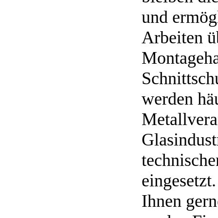
und ermögl
Arbeiten ü
Montageha
Schnittsch
werden häu
Metallvera
Glasindust
technisch
eingesetzt
Ihnen gern