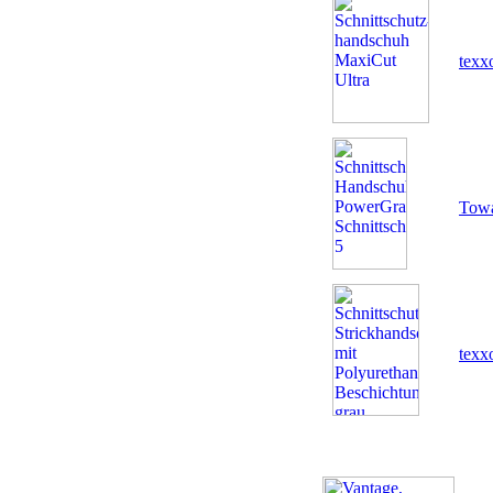
texx
Tow
texx