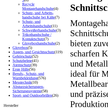
Recycle
Schnittsc
Montagehandschuhe
(4)
Schutz- und Arbeits-
handschuhe bei Kälte
(7)
Montageha
Schutz- und
Arbeitshandschuhe
(11)
Schweißerhandschuhe
(3)
Schnittsch
Trikothandschuhe /
Kontaktschutz
(7)
bieten zuv
Gloveboxhandschuhe
(2)
Glovebox
(5)
scharfen 
Augen- und Gesichtsschutz
(119)
Gehörschutz
(52)
Schutzhelme
(41)
und Metall
Atemschutz
(39)
Erste Hilfe
(56)
ideal für 
Berufs-, Schutz- und
Warnbekleidung
(576)
Metallbear
Messtechnik
(10)
Absturzsicherungen-
Sicherungssysteme
(58)
und präzis
Sport- und Outdoorbrillen
(26)
Produktion
Hersteller