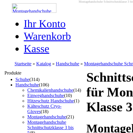
Montagehandschuhe Schnittschutzklasse 3 bis
Ihr Konto
Warenkorb
Kasse
Startseite
»
Katalog
»
Handschuhe
»
Montagehandschuhe Schnit
Schnitt
Produkte
Schuhe
(314)
Handschuhe
(106)
für Mon
Chemikalienhandschuhe
(14)
Einweghandschuhe
(10)
Hitzeschutz Handschuhe
(1)
Klasse 3
Kälteschutz Cryo-
Gloves
(18)
Montagehandschuhe
(21)
Montagehandschuhe
Montage
Schnittschutzklasse 3 bis
5
(8)