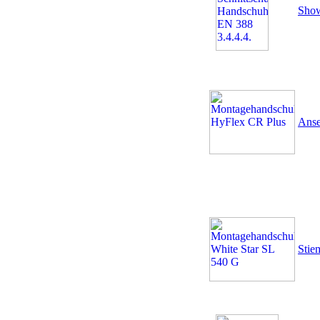
Sho
Anse
Stie