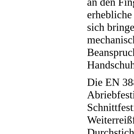
an den Fi
erhebliche
sich bringe
mechanisc
Beanspruc
Handschuhe
Die EN 388
Abriebfest
Schnittfes
Weiterreiß
Durchstich